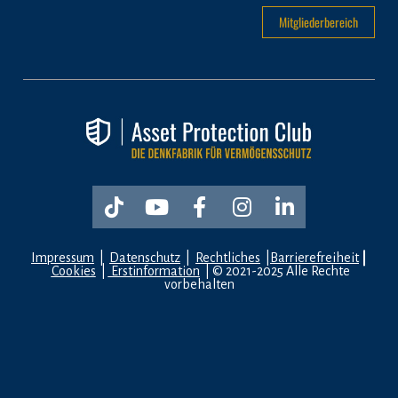
Mitgliederbereich
Share on TikTok
Share on Youtube
Share on Facebook
Share on Insta
Share on Li
Impressum
  |  
Datenschutz
  |  
Rechtliches
  |
Barrierefreiheit
|
Cookies
  | 
 Erstinformation
  | 
© 2021-2025 Alle Rechte 
vorbehalten